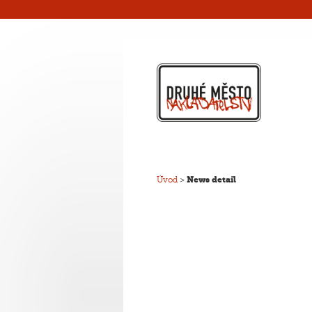
Úvod
>
News detail