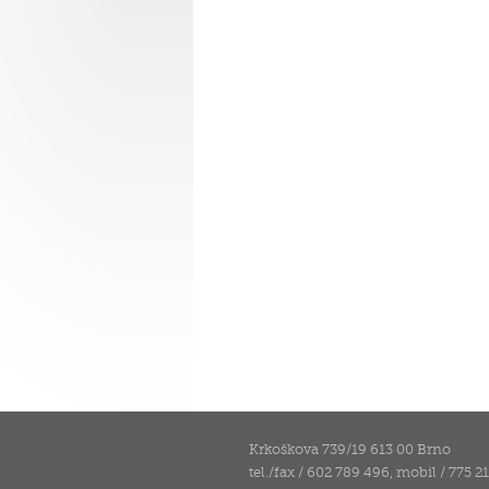
Krkoškova 739/19 613 00 Brno
tel./fax / 602 789 496, mobil / 775 2