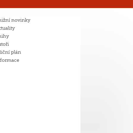
ižní novinky
tuality
nihy
toři
iční plán
nformace