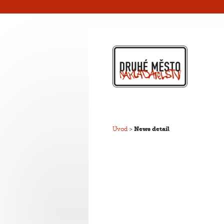
Úvod
>
News detail