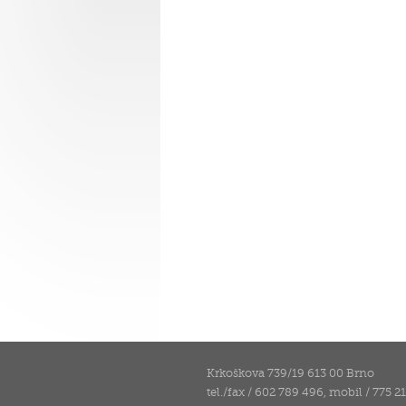
Krkoškova 739/19 613 00 Brno
tel./fax / 602 789 496, mobil / 775 2