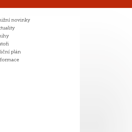
ižní novinky
tuality
nihy
toři
iční plán
nformace