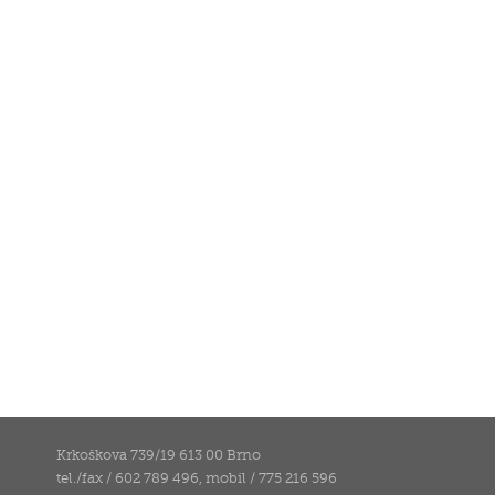
Krkoškova 739/19 613 00 Brno
tel./fax / 602 789 496, mobil / 775 216 596