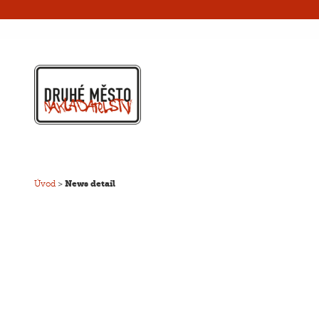
Úvod
>
News detail