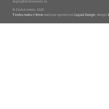
dopisy
@
druhemesto.cz
© Druhé město, 2026
Tvorbu webu v Brně
realizuje společnost
Liquid Design
, design