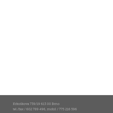
Krkoškova 739/19 613 00 Brno
tel./fax / 602 789 496, mobil / 775 216 596