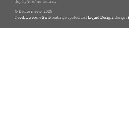
dopisy
@
druhemesto.cz
© Druhé město, 2026
Tvorbu webu v Brně
realizuje společnost
Liquid Design
, design