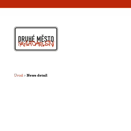
Úvod
>
News detail