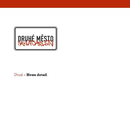
Úvod
>
News detail