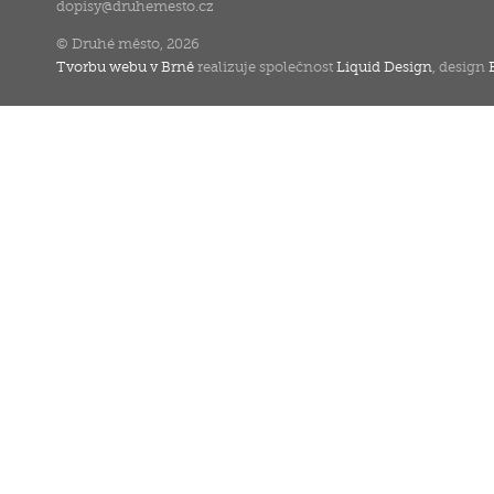
dopisy
@
druhemesto.cz
© Druhé město, 2026
Tvorbu webu v Brně
realizuje společnost
Liquid Design
, design