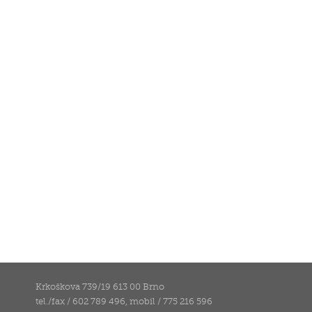
Krkoškova 739/19 613 00 Brno
tel./fax / 602 789 496, mobil / 775 216 596