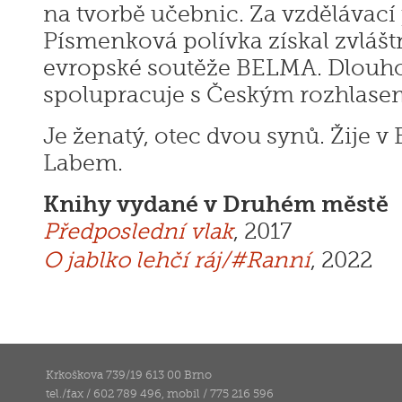
na tvorbě učebnic. Za vzdělávací
Písmenková polívka získal zvlášt
evropské soutěže BELMA. Dlouh
spolupracuje s Českým rozhlase
Je ženatý, otec dvou synů. Žije v
Labem.
Knihy vydané v Druhém městě
Předposlední vlak
, 2017
O jablko lehčí ráj/#Ranní
, 2022
Krkoškova 739/19 613 00 Brno
tel./fax / 602 789 496, mobil / 775 216 596