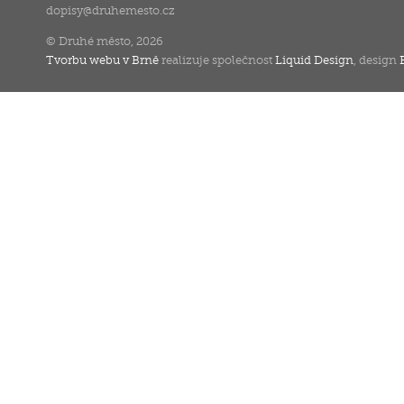
dopisy
@
druhemesto.cz
© Druhé město, 2026
Tvorbu webu v Brně
realizuje společnost
Liquid Design
, design