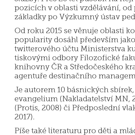
pozicích v oblasti vzdělávání, o
základky po Výzkumný ústav ped
Od roku 2015 se věnuje oblasti 
popularity dosáhl především jak
twitterového účtu Ministerstva ku
tiskovými odbory Filozofické fak
knihovny ČR a Středočeského kra
agentuře destinačního managem
Je autorem 10 básnických sbírek,
evangelium (Nakladatelství MN, 2
(Protis, 2008) či Předposlední vl
2017).
Píše také literaturu pro děti a ml