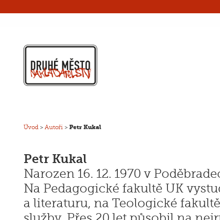
Úvod
>
Autoři
>
Petr Kukal
Petr Kukal
Narozen 16. 12. 1970 v Poděbrade
Na Pedagogické fakultě UK vystu
a literaturu, na Teologické fakult
služby. Přes 20 let působil na nej