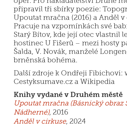
oper. Pro nakladatelství Druhé 
připravil tři sbírky poezie: Topogr
Upoutat mračna (2016) a Anděl v 
Pracuje na vzpomínkách své bab
Starý Bítov, kde její otec vlastnil
hostinec U Fišerů – mezi hosty patř
Šalda, V. Novák, manželé Longenov
brněnská bohéma.
Další zdroje k Ondřeji Fibichovi:
Cestyksumave.cz a Wikipedia
Knihy vydané v Druhém městě
Upoutat mračna (Básnický obraz 
Nádherné)
, 2016
Anděl v cirkuse
, 2024