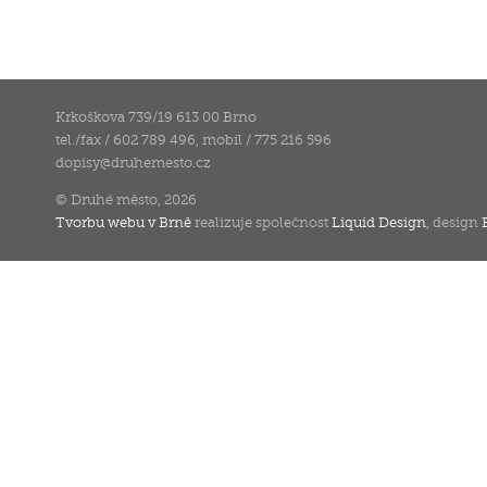
Krkoškova 739/19 613 00 Brno
tel./fax / 602 789 496, mobil / 775 216 596
dopisy
@
druhemesto.cz
© Druhé město, 2026
Tvorbu webu v Brně
realizuje společnost
Liquid Design
, design