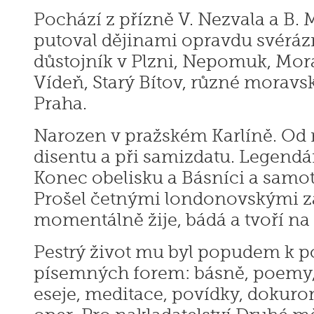
Pochází z přízně V. Nezvala a B. 
putoval dějinami opravdu svéráz
důstojník v Plzni, Nepomuk, Mor
Vídeň, Starý Bítov, různé moravs
Praha.
Narozen v pražském Karlíně. Od 
disentu a při samizdatu. Legendá
Konec obelisku a Básníci a samotář
Prošel četnými londonovskými 
momentálně žije, bádá a tvoří n
Pestrý život mu byl popudem k 
písemných forem: básně, poemy, 
eseje, meditace, povídky, dokuro